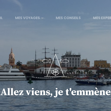
IL
MES VOYAGES
MES CONSEILS
MES EXPE
Allez viens, je t'emmène