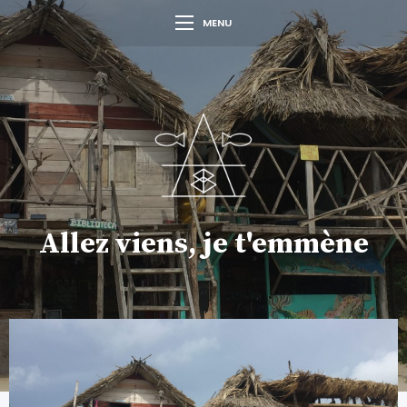
MENU
Allez viens, je t'emmène