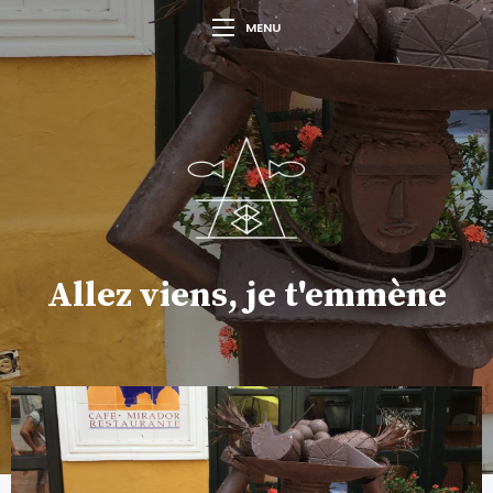
MENU
Allez viens, je t'emmène