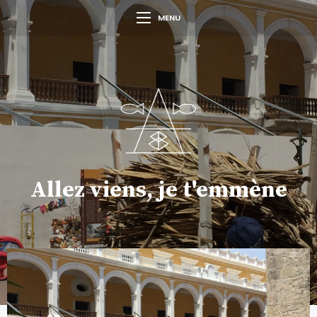
MENU
Allez viens, je t'emmène