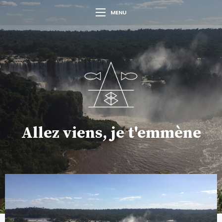
MENU
Allez viens, je t'emmène