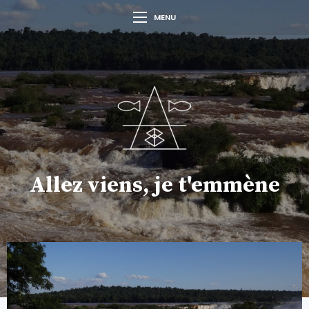
MENU
Allez viens, je t'emmène