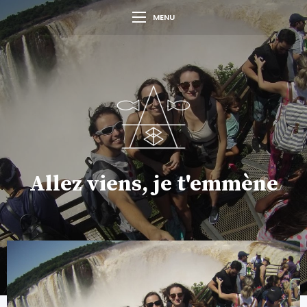
MENU
Allez viens, je t'emmène