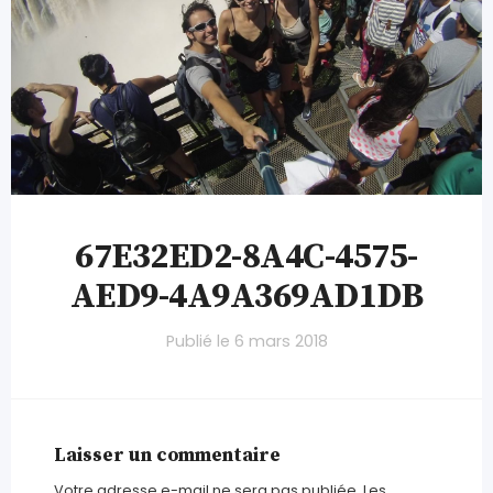
67E32ED2-8A4C-4575-
AED9-4A9A369AD1DB
Publié le
6 mars 2018
Laisser un commentaire
Votre adresse e-mail ne sera pas publiée.
Les