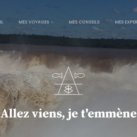
IL
MES VOYAGES
MES CONSEILS
MES EXPE
Allez viens, je t'emmène