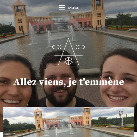
MENU
Allez viens, je t'emmène