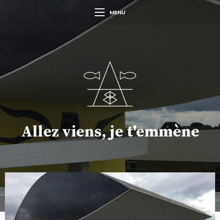
MENU
Allez viens, je t'emmène