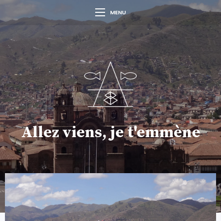
MENU
Allez viens, je t'emmène