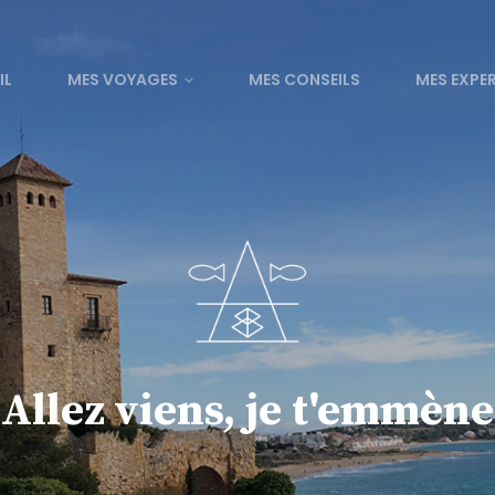
IL
MES VOYAGES
MES CONSEILS
MES EXPE
Allez viens, je t'emmène