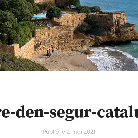
re-den-segur-catal
Publié le
2 mai 2021