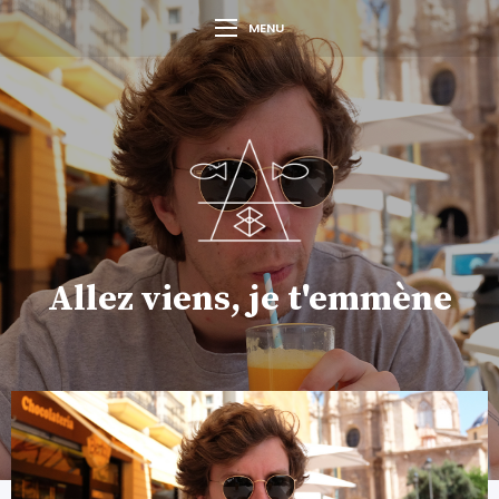
MENU
Allez viens, je t'emmène