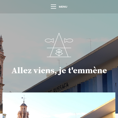
MENU
Allez viens, je t'emmène