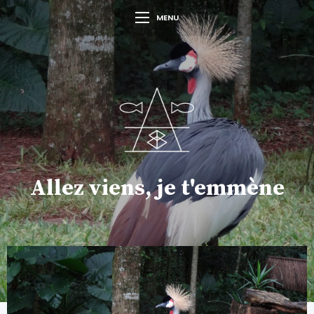
MENU
Allez viens, je t'emmène