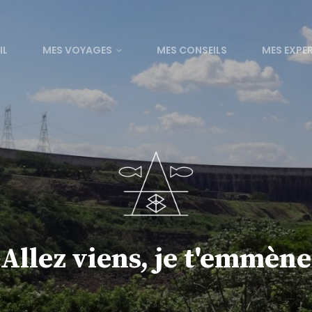
IL
MES VOYAGES
MES CONSEILS
MES EXPE
Allez viens, je t'emmène