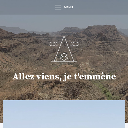
MENU
Allez viens, je t'emmène