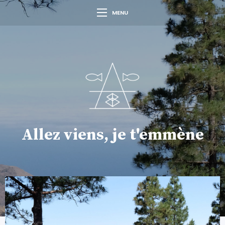
MENU
Allez viens, je t'emmène