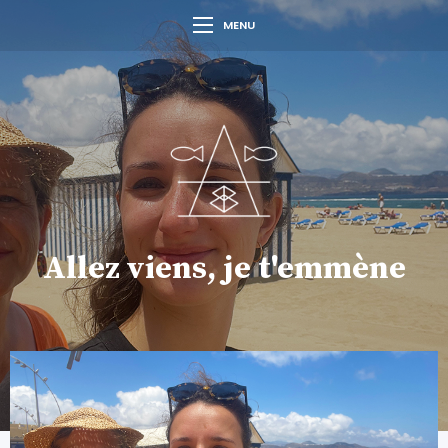
MENU
Allez viens, je t'emmène