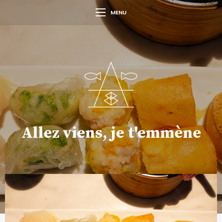
MENU
Allez viens, je t'emmène