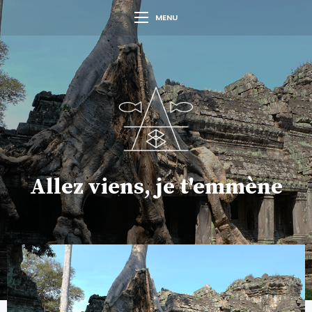
MENU
Allez viens, je t'emmène