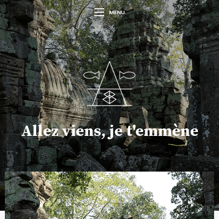
MENU
Allez viens, je t'emmène