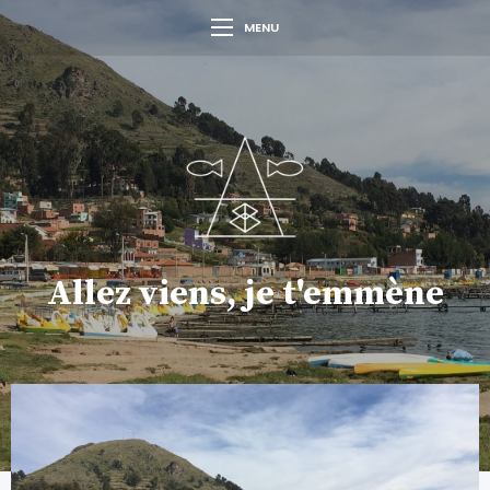
MENU
Allez viens, je t'emmène