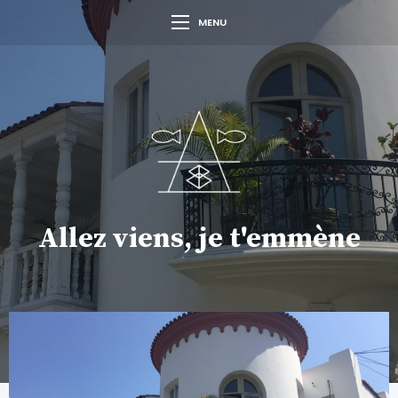
MENU
Allez viens, je t'emmène