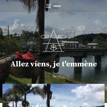
MENU
Allez viens, je t'emmène