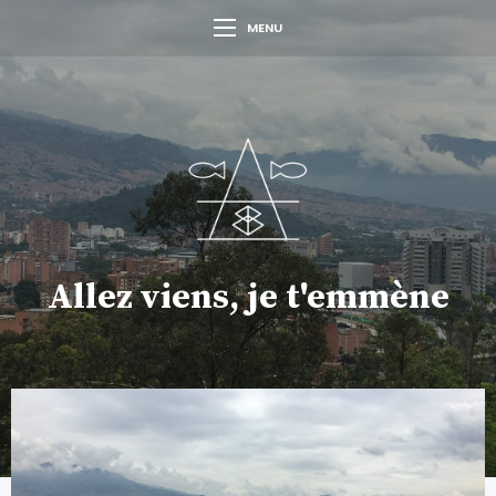
MENU
Allez viens, je t'emmène