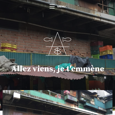
MENU
Allez viens, je t'emmène