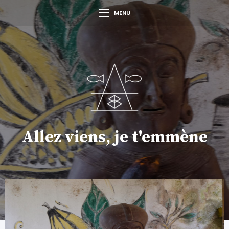
MENU
Allez viens, je t'emmène