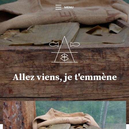
MENU
Allez viens, je t'emmène