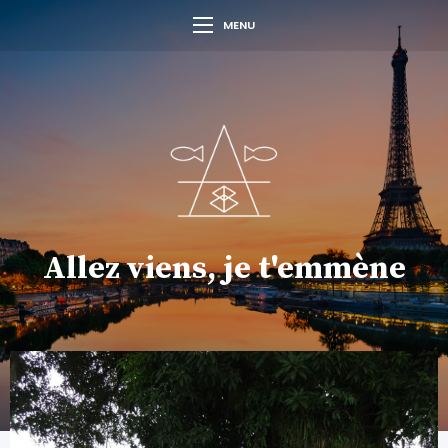
MENU
Allez viens, je t'emmène