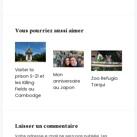
Vous pourriez aussi aimer
Visiter la
Mon
prison S-21 et
Zoo Refugio
anniversaire
les Killing
Tarqui
au Japon
Fields au
Cambodge
Laisser un commentaire
Votre adresse e-mail ne sera pas publiée.
Les