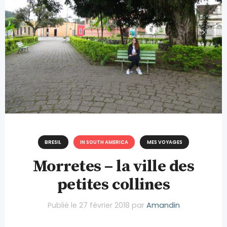
BRESIL
IN SOUTH AMERICA
MES VOYAGES
Morretes – la ville des
petites collines
Publié le
27 février 2018
par
Amandin