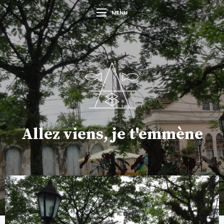
MENU
Allez viens, je t'emmène