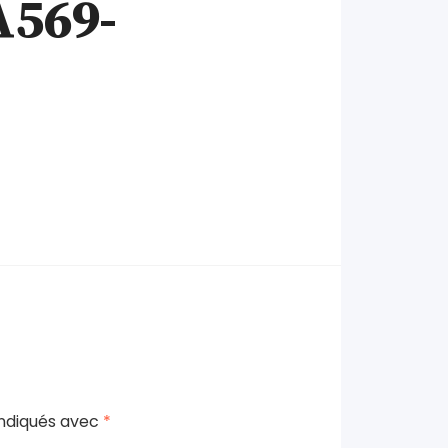
A569-
indiqués avec
*