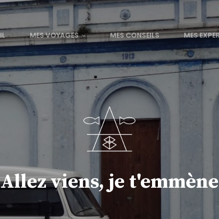
IL
MES VOYAGES
MES CONSEILS
MES EXPE
Allez viens, je t'emmène