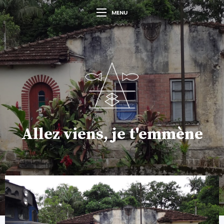
MENU
Allez viens, je t'emmène