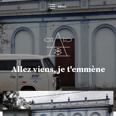
MENU
Allez viens, je t'emmène