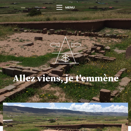
MENU
Allez viens, je t'emmène