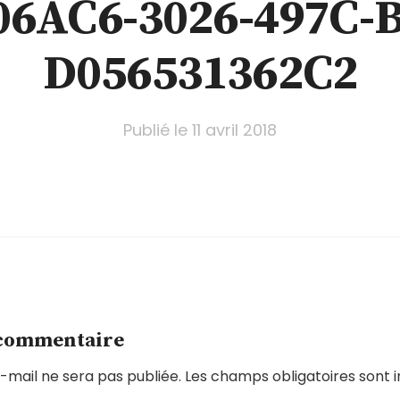
06AC6-3026-497C-B
D056531362C2
Publié le
11 avril 2018
 commentaire
-mail ne sera pas publiée.
Les champs obligatoires sont 