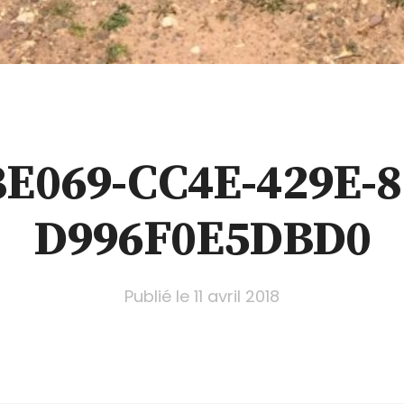
3E069-CC4E-429E-8
D996F0E5DBD0
Publié le
11 avril 2018