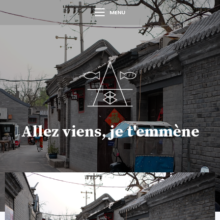
MENU
Allez viens, je t'emmène