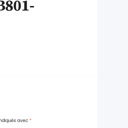
B801-
indiqués avec
*