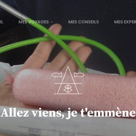
IL
MES VOYAGES
MES CONSEILS
MES EXPE
Allez viens, je t'emmène