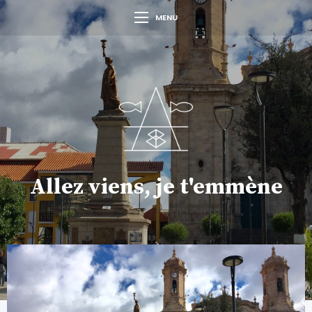
MENU
Allez viens, je t'emmène