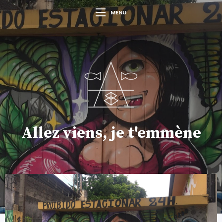
MENU
Allez viens, je t'emmène