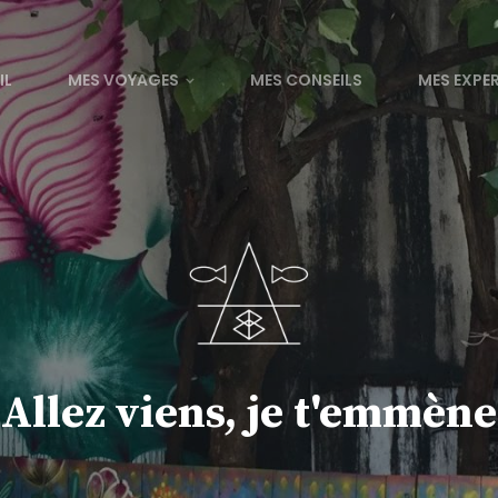
IL
MES VOYAGES
MES CONSEILS
MES EXPE
Allez viens, je t'emmène