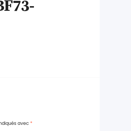
BF73-
indiqués avec
*