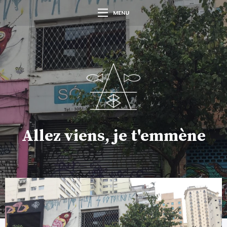
MENU
Allez viens, je t'emmène