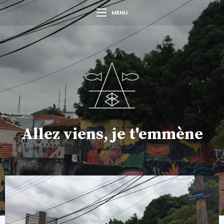
MENU
Allez viens, je t'emmène