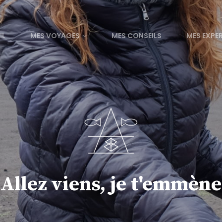
IL
MES VOYAGES
MES CONSEILS
MES EXPE
Allez viens, je t'emmène