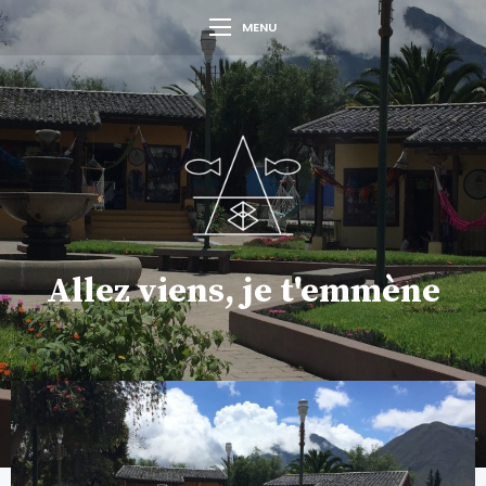
MENU
Allez viens, je t'emmène