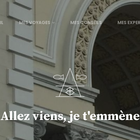
IL
MES VOYAGES
MES CONSEILS
MES EXPE
Allez viens, je t'emmène