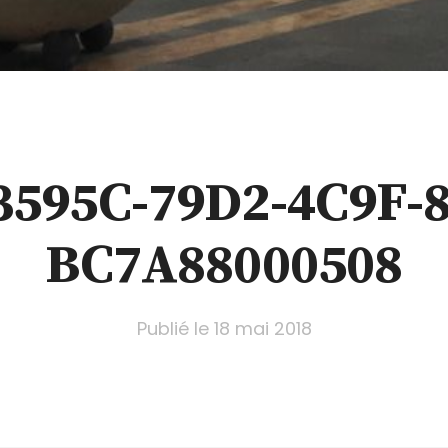
3595C-79D2-4C9F-8
BC7A88000508
Publié le
18 mai 2018