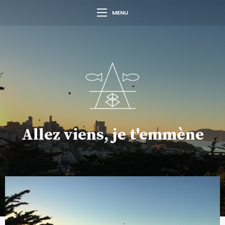
MENU
Allez viens, je t'emmène