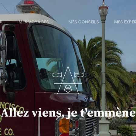
IL
MES VOYAGES
MES CONSEILS
MES EXPE
Allez viens, je t'emmène