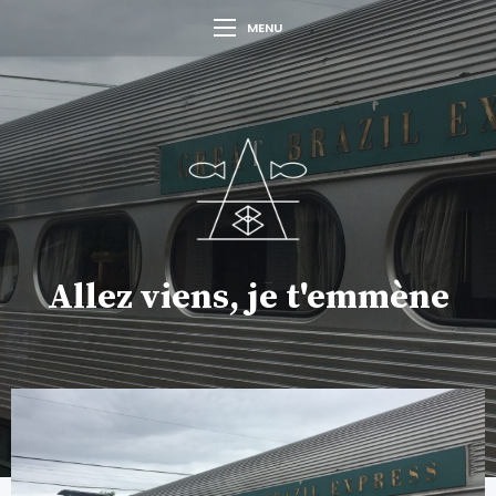
MENU
Allez viens, je t'emmène